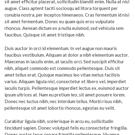
sit amet efficitur placerat, sollicitudin blandit enim. Nulla at nisl
augue. Class aptent taciti sociosqu ad litora torquent per
conubia nostra, per inceptos himenaeos. Cras fermentum id nisi
sit amet fermentum. Donec eu quam quis eros vulputate
rhoncus. Aenean dictum ex a nulla euismod, sed vehicula sem
faucibus. Quisque sit amet tristique nibh.
Duis auctor in orci id elementum. In vel augue non mauris
faucibus vestibulum. Aliquam at dolor a nibh elementum auctor.
Maecenas in iaculis enim, at iaculis orci. Sed suscipit efficitur
nibh, aliquet commodo est commodo pellentesque. Duis sit
amet tellus erat. Quisque maximus leo vitae metus facilisis
varius. Aliquam ligula nisl, consectetur et libero vel, imperdiet
iaculis turpis. Pellentesque imperdiet lectus ex, euismod auctor
ipsum ultrices at. Nam eu pretium leo, sit amet posuere lorem.
Donec nec luctus nibh, nec interdum tellus. Morbi risus nibh,
pellentesque sit amet lobortis rhoncus, egestas eu velit.
Curabitur ligula nibh, scelerisque in arcu eu, sollicitudin
tincidunt sapien. Donec volutpat felis eu consectetur fringilla.
Donec auctor lacus ornare fringilla pellentesque. Vivamus