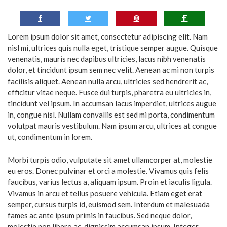
Lorem ipsum dolor sit amet, consectetur adipiscing elit. Nam
nisl mi, ultrices quis nulla eget, tristique semper augue. Quisque
venenatis, mauris nec dapibus ultricies, lacus nibh venenatis
dolor, et tincidunt ipsum sem nec velit. Aenean ac mi non turpis
facilisis aliquet. Aenean nulla arcu, ultricies sed hendrerit ac,
efficitur vitae neque. Fusce dui turpis, pharetra eu ultricies in,
tincidunt vel ipsum. In accumsan lacus imperdiet, ultrices augue
in, congue nisl. Nullam convallis est sed mi porta, condimentum
volutpat mauris vestibulum. Nam ipsum arcu, ultrices at congue
ut, condimentum in lorem.
Morbi turpis odio, vulputate sit amet ullamcorper at, molestie
eu eros. Donec pulvinar et orci a molestie. Vivamus quis felis
faucibus, varius lectus a, aliquam ipsum. Proin et iaculis ligula.
Vivamus in arcu et tellus posuere vehicula. Etiam eget erat
semper, cursus turpis id, euismod sem. Interdum et malesuada
fames ac ante ipsum primis in faucibus. Sed neque dolor,
molestie non libero ac, dignissim accumsan ipsum. Integer