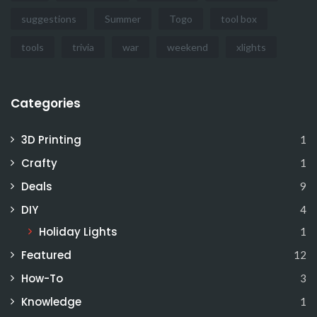
suggestions
Summer
Togo
tool box
tools
trivia
war
weekend
xlights
Categories
3D Printing
1
Crafty
1
Deals
9
DIY
4
Holiday Lights
1
Featured
12
How-To
3
Knowledge
1