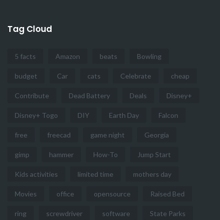
Tag Cloud
5 facts
Amazon
beats
Bowling
budget
Car
cats
Celebrate
cheap
Contribute
Dead Battery
Deals
Disney+
Disney+ Togo
DIY
Earth Day
Falcon
free
freecad
game night
Georgia
gimp
hammer
How-To
Jump Start
Kids activities
limited time
mothers day
Movies
office
opensource
Raised Bed
ring
screwdriver
software
State Parks